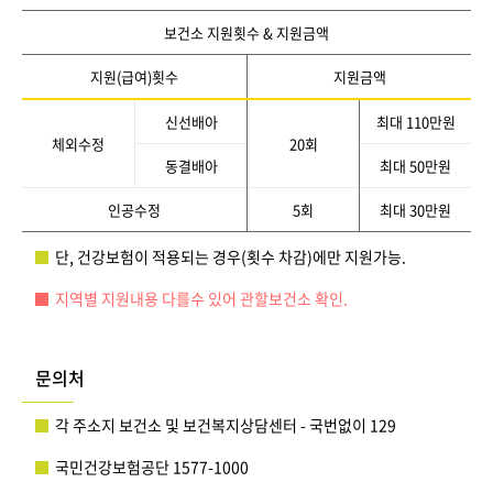
보건소 지원횟수 & 지원금액
지원(급여)횟수
지원금액
신선배아
최대 110만원
체외수정
20회
동결배아
최대 50만원
인공수정
5회
최대 30만원
단, 건강보험이 적용되는 경우(횟수 차감)에만 지원가능.
지역별 지원내용 다를수 있어 관할보건소 확인.
문의처
각 주소지 보건소 및 보건복지상담센터 - 국번없이 129
국민건강보험공단 1577-1000