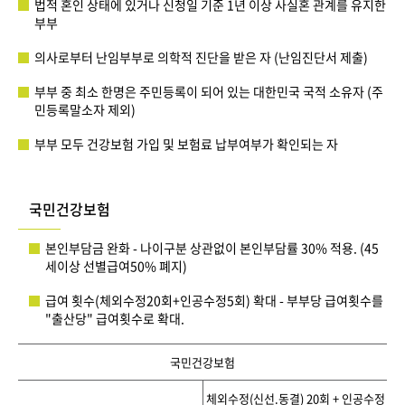
법적 혼인 상태에 있거나 신청일 기준 1년 이상 사실혼 관계를 유지한
부부
의사로부터 난임부부로 의학적 진단을 받은 자 (난임진단서 제출)
부부 중 최소 한명은 주민등록이 되어 있는 대한민국 국적 소유자 (주
민등록말소자 제외)
부부 모두 건강보험 가입 및 보험료 납부여부가 확인되는 자
국민건강보험
본인부담금 완화 - 나이구분 상관없이 본인부담률 30% 적용. (45
세이상 선별급여50% 폐지)
급여 횟수(체외수정20회+인공수정5회) 확대 - 부부당 급여횟수를
"출산당" 급여횟수로 확대.
국민건강보험
체외수정(신선.동결) 20회 + 인공수정