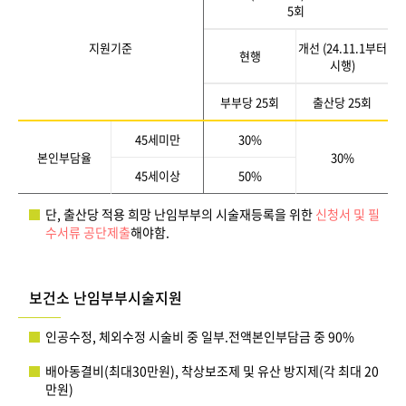
5회
지원기준
개선 (24.11.1부터
현행
시행)
부부당 25회
출산당 25회
45세미만
30%
본인부담율
30%
45세이상
50%
단, 출산당 적용 희망 난임부부의 시술재등록을 위한
신청서 및 필
수서류 공단제출
해야함.
보건소 난임부부시술지원
인공수정, 체외수정 시술비 중 일부.전액본인부담금 중 90%
배아동결비(최대30만원), 착상보조제 및 유산 방지제(각 최대 20
만원)